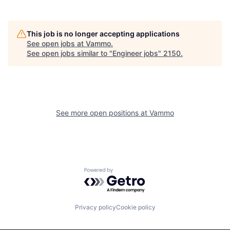
This job is no longer accepting applications
See open jobs at
Vammo
.
See open jobs similar to "
Engineer jobs
"
2150
.
See more open positions at
Vammo
Powered by Getro.com
Privacy policy
Cookie policy