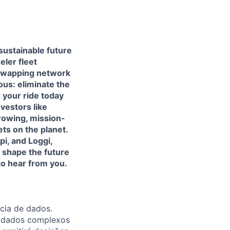
ustainable future
eler fleet
-swapping network
ous: eliminate the
 your ride today
vestors like
rowing, mission-
ts on the planet.
pi, and Loggi,
p shape the future
 to hear from you.
cia de dados.
o dados complexos