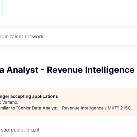
Join talent network
a Analyst - Revenue Intelligence
longer accepting applications
t
Vammo
.
milar to "
Senior Data Analyst - Revenue Intelligence / MKT
"
2150
.
 são paulo, brazil
6