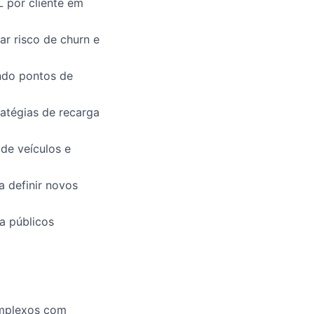
L por cliente em
ar risco de churn e
ando pontos de
atégias de recarga
 de veículos e
a definir novos
a públicos
omplexos com