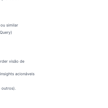
ou similar
gQuery)
rder visão de
nsights acionáveis
 outros).