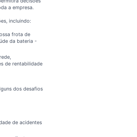
permitirá decisões
toda a empresa.
s, incluindo:
ossa frota de
úde da bateria -
rede,
s de rentabilidade
lguns dos desafios
idade de acidentes