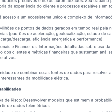
, modelos preditivos e fluxos automatizados. Seu trabalho 
oria da experiência do cliente e processos escaláveis em 
rá acesso a um ecossistema único e complexo de informaçõe
 Milhões de pontos de dados gerados em tempo real pela n
erias (padrões de aceleração, geolocalização, estado de sa
 carga/descarga, eficiência energética e performance).
nais e Financeiros: Informações detalhadas sobre uso da 
dos clientes e métricas financeiras que sustentam análise
e ativos.
nidade de combinar essas fontes de dados para resolver a
nteressantes da mobilidade elétrica.
sabilidades
iva de Risco: Desenvolver modelos que estimem a probabil
rtir de dados telemétricos.