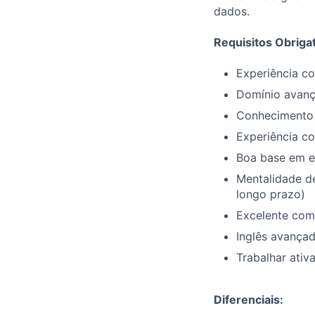
dados.
Requisitos Obrigat
Experiência co
Domínio avanç
Conhecimento 
Experiência c
Boa base em es
Mentalidade d
longo prazo)
Excelente comu
Inglês avançad
Trabalhar ativ
Diferenciais: