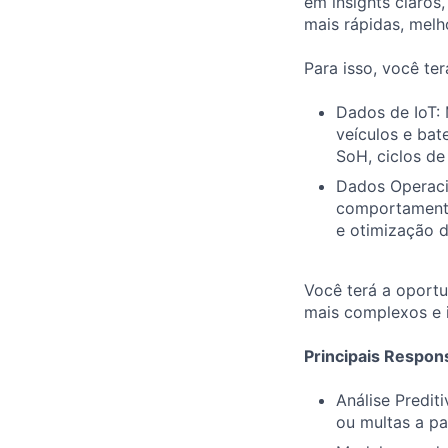
em insights claros
mais rápidas, melh
Para isso, você te
Dados de IoT:
veículos e bat
SoH, ciclos de
Dados Operacio
comportamento 
e otimização d
Você terá a oportu
mais complexos e i
Principais Respon
Análise Predit
ou multas a pa