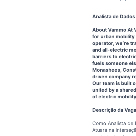
Analista de Dados
About Vammo At Va
for urban mobility
operator, we’re t
and all-electric m
barriers to electr
fuels someone else
Monashees, Constr
driven company re
Our team is built 
united by a shared
of electric mobili
Descrição da Vag
Como Analista de 
Atuará na interse