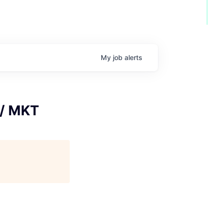
My
job
alerts
 / MKT