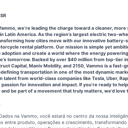
 SR
mmo, we’re leading the charge toward a cleaner, more s
 in Latin America. As the region’s largest electric two-whe
ransforming how cities move with our innovative battery
otorcycle rental platform. Our mission is simple yet ambiti
ic adoption and create a world where the energy powering
’s tomorrow. Backed by over $40 million from top-tier in
uct Capital, Maniv Mobility, and 2150, Vammo is a fast-g
defining transportation in one of the most dynamic marke
on talent from world-class companies like Tesla, Uber, Rap
 passion for innovation and impact. If you’re ready to hel
ty and be part of a movement that truly matters, we’d love
a
Dados na Vammo, você estará no centro da nossa inteligên
ção entre produto, operações e crescimento, transformand