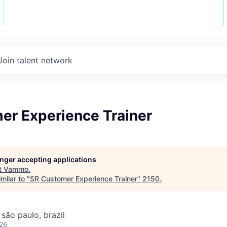
Join talent network
er Experience Trainer
longer accepting applications
t
Vammo
.
milar to "
SR Customer Experience Trainer
"
2150
.
 são paulo, brazil
026