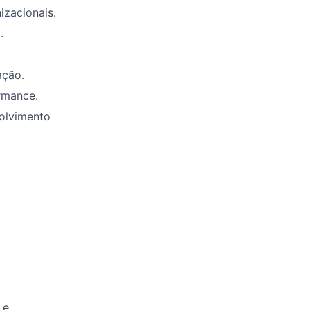
izacionais.
.
ação.
rmance.
olvimento
 e