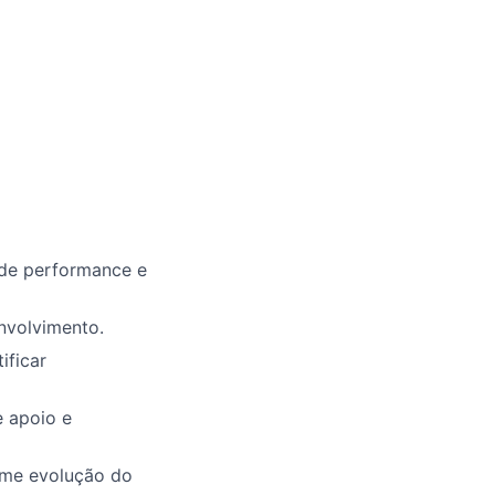
 de performance e
nvolvimento.
ificar
e apoio e
rme evolução do