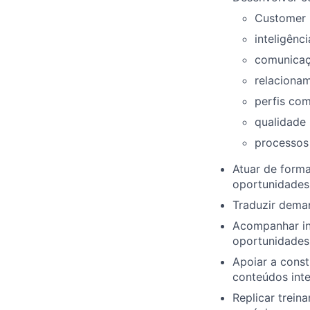
Customer 
inteligênc
comunicaç
relacionam
perfis co
qualidade
processos
Atuar de form
oportunidades
Traduzir dema
Acompanhar int
oportunidades 
Apoiar a const
conteúdos inte
Replicar trei