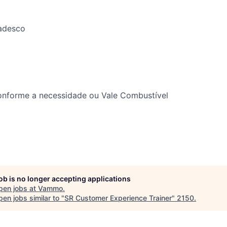
adesco
conforme a necessidade ou Vale Combustível
job is no longer accepting applications
pen jobs at
Vammo
.
en jobs similar to "
SR Customer Experience Trainer
"
2150
.