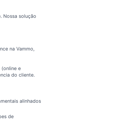
e. Nossa solução
ience na Vammo,
(online e
ncia do cliente.
amentais alinhados
pes de