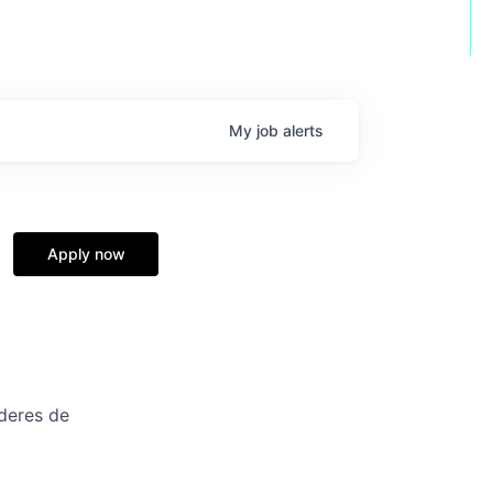
My
job
alerts
Apply now
deres de