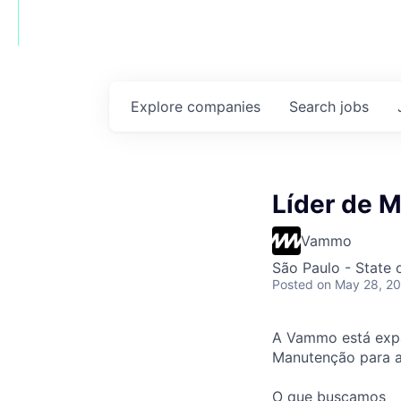
Explore
companies
Search
jobs
Líder de 
Vammo
São Paulo - State o
Posted
on May 28, 2
A Vammo está expa
Manutenção para a
O que buscamos